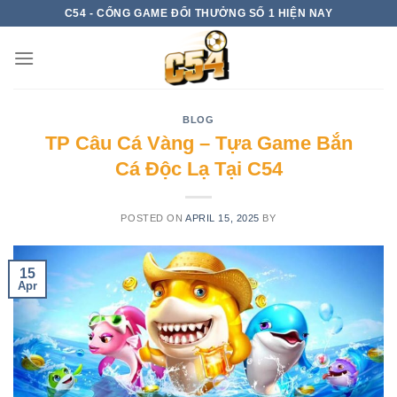
Skip
C54 - CỔNG GAME ĐỔI THƯỞNG SỐ 1 HIỆN NAY
to
content
BLOG
TP Câu Cá Vàng – Tựa Game Bắn
Cá Độc Lạ Tại C54
POSTED ON
APRIL 15, 2025
BY
15
Apr