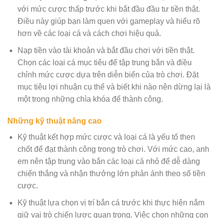
với mức cược thấp trước khi bắt đầu đầu tư tiền thật.
Điều này giúp bạn làm quen với gameplay và hiểu rõ
hơn về các loại cá và cách chơi hiệu quả.
Nạp tiền vào tài khoản và bắt đầu chơi với tiền thật.
Chọn các loại cá mục tiêu để tập trung bắn và điều
chỉnh mức cược dựa trên diễn biến của trò chơi. Đặt
mục tiêu lợi nhuận cụ thể và biết khi nào nên dừng lại là
một trong những chìa khóa để thành công.
Những kỹ thuật nâng cao
Kỹ thuật kết hợp mức cược và loại cá là yếu tố then
chốt để đạt thành công trong trò chơi. Với mức cao, anh
em nên tập trung vào bắn các loại cá nhỏ để dễ dàng
chiến thắng và nhận thưởng lớn phản ánh theo số tiền
cược.
Kỹ thuật lựa chọn vị trí bắn cá trước khi thực hiện nắm
giữ vai trò chiến lược quan trọng. Việc chọn những con