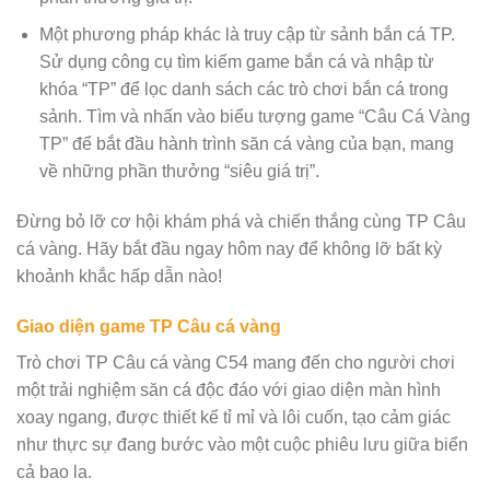
Một phương pháp khác là truy cập từ sảnh bắn cá TP.
Sử dụng công cụ tìm kiếm game bắn cá và nhập từ
khóa “TP” để lọc danh sách các trò chơi bắn cá trong
sảnh. Tìm và nhấn vào biểu tượng game “Câu Cá Vàng
TP” để bắt đầu hành trình săn cá vàng của bạn, mang
về những phần thưởng “siêu giá trị”.
Đừng bỏ lỡ cơ hội khám phá và chiến thắng cùng TP Câu
cá vàng. Hãy bắt đầu ngay hôm nay để không lỡ bất kỳ
khoảnh khắc hấp dẫn nào!
Giao diện game TP Câu cá vàng
Trò chơi TP Câu cá vàng C54 mang đến cho người chơi
một trải nghiệm săn cá độc đáo với giao diện màn hình
xoay ngang, được thiết kế tỉ mỉ và lôi cuốn, tạo cảm giác
như thực sự đang bước vào một cuộc phiêu lưu giữa biển
cả bao la.