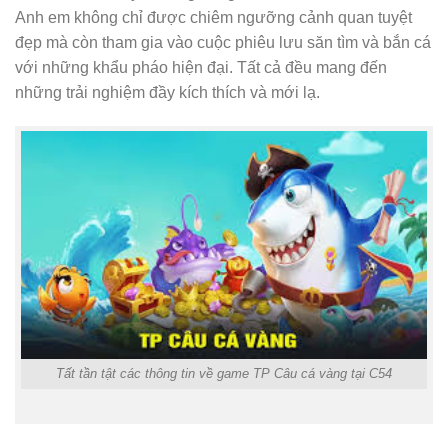
Anh em không chỉ được chiêm ngưỡng cảnh quan tuyệt
đẹp mà còn tham gia vào cuộc phiêu lưu săn tìm và bắn cá
với những khẩu pháo hiện đại. Tất cả đều mang đến
những trải nghiệm đầy kích thích và mới lạ.
Tất tần tật các thông tin về game TP Câu cá vàng tại C54