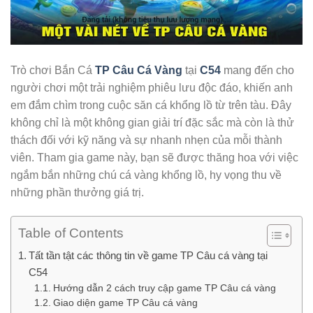
Trò chơi Bắn Cá
TP Câu Cá Vàng
tại
C54
mang đến cho
người chơi một trải nghiệm phiêu lưu độc đáo, khiến anh
em đắm chìm trong cuộc săn cá khổng lồ từ trên tàu. Đây
không chỉ là một không gian giải trí đặc sắc mà còn là thử
thách đối với kỹ năng và sự nhanh nhẹn của mỗi thành
viên. Tham gia game này, bạn sẽ được thăng hoa với việc
ngắm bắn những chú cá vàng khổng lồ, hy vọng thu về
những phần thưởng giá trị.
Table of Contents
Tất tần tật các thông tin về game TP Câu cá vàng tại
C54
Hướng dẫn 2 cách truy cập game TP Câu cá vàng
Giao diện game TP Câu cá vàng