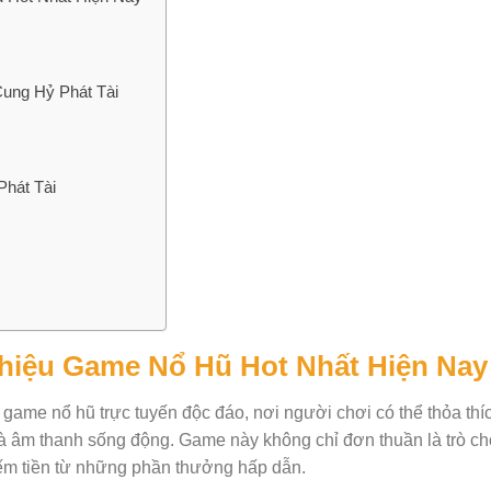
ung Hỷ Phát Tài
Phát Tài
 thiệu Game Nổ Hũ Hot Nhất Hiện Nay
game nổ hũ trực tuyến độc đáo, nơi người chơi có thể thỏa thí
à âm thanh sống động. Game này không chỉ đơn thuần là trò ch
kiếm tiền từ những phần thưởng hấp dẫn.