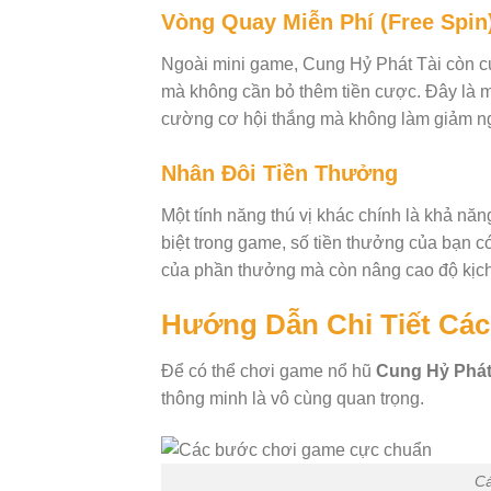
Vòng Quay Miễn Phí (Free Spin
Ngoài mini game, Cung Hỷ Phát Tài còn c
mà không cần bỏ thêm tiền cược. Đây là mộ
cường cơ hội thắng mà không làm giảm n
Nhân Đôi Tiền Thưởng
Một tính năng thú vị khác chính là khả nă
biệt trong game, số tiền thưởng của bạn có
của phần thưởng mà còn nâng cao độ kịch
Hướng Dẫn Chi Tiết Các
Để có thể chơi game nổ hũ
Cung Hỷ Phát
thông minh là vô cùng quan trọng.
Cá