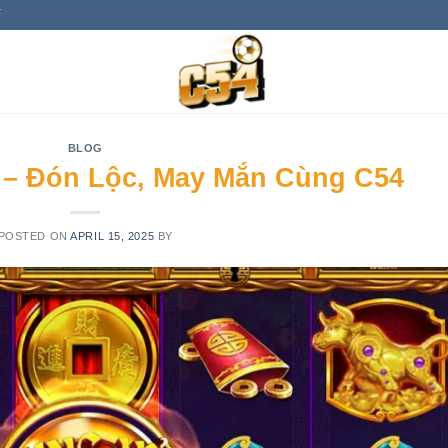
Y
BLOG
 – Đón Lộc, May Mắn Cùng C54
POSTED ON
APRIL 15, 2025
BY