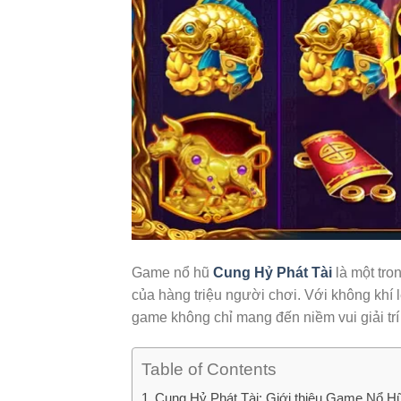
Game nổ hũ
Cung Hỷ Phát Tài
là một tro
của hàng triệu người chơi. Với không khí l
game không chỉ mang đến niềm vui giải trí
Table of Contents
Cung Hỷ Phát Tài: Giới thiệu Game Nổ H