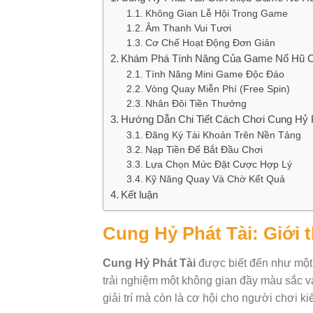
Không Gian Lễ Hội Trong Game
Âm Thanh Vui Tươi
Cơ Chế Hoạt Động Đơn Giản
Khám Phá Tính Năng Của Game Nổ Hũ C
Tính Năng Mini Game Độc Đáo
Vòng Quay Miễn Phí (Free Spin)
Nhân Đôi Tiền Thưởng
Hướng Dẫn Chi Tiết Cách Chơi Cung Hỷ 
Đăng Ký Tài Khoản Trên Nền Tảng
Nạp Tiền Để Bắt Đầu Chơi
Lựa Chọn Mức Đặt Cược Hợp Lý
Kỹ Năng Quay Và Chờ Kết Quả
Kết luận
Cung Hỷ Phát Tài: Giới
Cung Hỷ Phát Tài
được biết đến như một 
trải nghiệm một không gian đầy màu sắc v
giải trí mà còn là cơ hội cho người chơi 