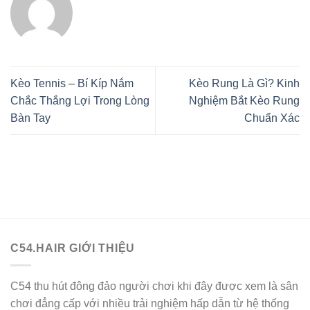
Kèo Tennis – Bí Kíp Nắm
Kèo Rung Là Gì? Kinh
Chắc Thắng Lợi Trong Lòng
Nghiệm Bắt Kèo Rung
Bàn Tay
Chuẩn Xác
C54.HAIR GIỚI THIỆU
C54 thu hút đông đảo người chơi khi đây được xem là sân
chơi đẳng cấp với nhiều trải nghiệm hấp dẫn từ hệ thống