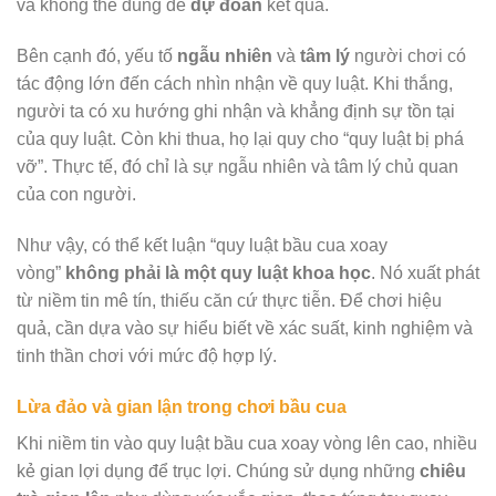
và không thể dùng để
dự đoán
kết quả.
Bên cạnh đó, yếu tố
ngẫu nhiên
và
tâm lý
người chơi có
tác động lớn đến cách nhìn nhận về quy luật. Khi thắng,
người ta có xu hướng ghi nhận và khẳng định sự tồn tại
của quy luật. Còn khi thua, họ lại quy cho “quy luật bị phá
vỡ”. Thực tế, đó chỉ là sự ngẫu nhiên và tâm lý chủ quan
của con người.
Như vậy, có thể kết luận “quy luật bầu cua xoay
vòng”
không phải là một quy luật khoa học
. Nó xuất phát
từ niềm tin mê tín, thiếu căn cứ thực tiễn. Để chơi hiệu
quả, cần dựa vào sự hiểu biết về xác suất, kinh nghiệm và
tinh thần chơi với mức độ hợp lý.
Lừa đảo và gian lận trong chơi bầu cua
Khi niềm tin vào quy luật bầu cua xoay vòng lên cao, nhiều
kẻ gian lợi dụng để trục lợi. Chúng sử dụng những
chiêu