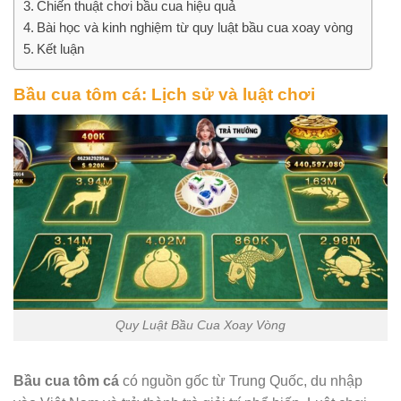
Chiến thuật chơi bầu cua hiệu quả
Bài học và kinh nghiệm từ quy luật bầu cua xoay vòng
Kết luận
Bầu cua tôm cá: Lịch sử và luật chơi
Quy Luật Bầu Cua Xoay Vòng
Bầu cua tôm cá
có nguồn gốc từ Trung Quốc, du nhập