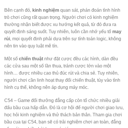
Bên cạnh đó,
kinh nghiệm
quan sát, phán đoán tình hình
trò chơi cũng rất quan trọng. Người chơi có kinh nghiệm
thường nhận biết được xu hướng kết quả, từ đó đưa ra
quyết định sáng suốt. Tuy nhiên, luôn cần nhớ yếu tố
may
rủi
, mọi quyết định phải dựa trên sự tính toán logic, không
nên tin vào quy luật mê tín.
Một số
chiến thuật
như đặt cược đều các hình, dàn đều
các cửa sau một số lần thua, tránh cược lớn vào một
hình… được nhiều cao thủ đúc rút và chia sẻ. Tuy nhiên,
người chơi cần linh hoạt thay đổi chiến thuật, tùy vào tình
hình cụ thể, không nên áp dụng máy móc.
C54 – Game đổi thưởng đẳng cấp còn tổ chức nhiều giải
đấu bầu cua hấp dẫn. Đó là cơ hội để người chơi giao lưu,
học hỏi kinh nghiệm và thử thách bản thân. Tham gia chơi
bầu cua tại C54, bạn sẽ có trải nghiệm chơi an toàn, đẳng