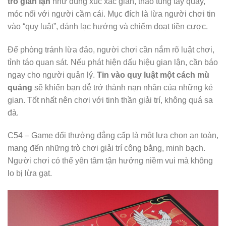
trò gian lận
như dùng xúc xắc gian, thao túng tay quay,
móc nối với người cầm cái. Mục đích là lừa người chơi tin
vào “quy luật”, đánh lạc hướng và chiếm đoạt tiền cược.
Để phòng tránh lừa đảo, người chơi cần nắm rõ luật chơi,
tỉnh táo quan sát. Nếu phát hiện dấu hiệu gian lận, cần báo
ngay cho người quản lý.
Tin vào quy luật một cách mù
quáng
sẽ khiến bạn dễ trở thành nạn nhân của những kẻ
gian. Tốt nhất nên chơi với tinh thần giải trí, không quá sa
đà.
C54 – Game đổi thưởng đẳng cấp là một lựa chọn an toàn,
mang đến những trò chơi giải trí công bằng, minh bạch.
Người chơi có thể yên tâm tận hưởng niềm vui mà không
lo bị lừa gạt.