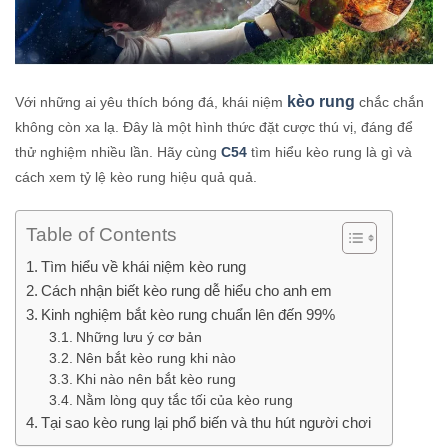
kèo rung
Với những ai yêu thích bóng đá, khái niệm
chắc chắn
không còn xa lạ. Đây là một hình thức đặt cược thú vị, đáng để
thử nghiệm nhiều lần. Hãy cùng
C54
tìm hiểu kèo rung là gì và
cách xem tỷ lệ kèo rung hiệu quả quả.
Table of Contents
Tìm hiểu về khái niệm kèo rung
Cách nhận biết kèo rung dễ hiểu cho anh em
Kinh nghiệm bắt kèo rung chuẩn lên đến 99%
Những lưu ý cơ bản
Nên bắt kèo rung khi nào
Khi nào nên bắt kèo rung
Nằm lòng quy tắc tối của kèo rung
Tại sao kèo rung lại phổ biến và thu hút người chơi