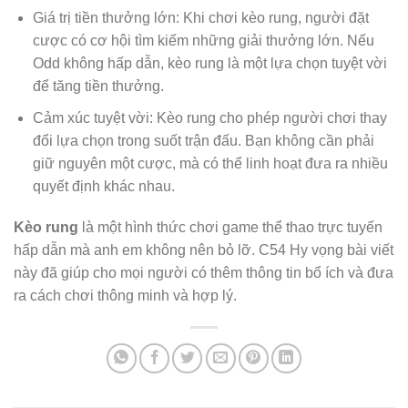
Giá trị tiền thưởng lớn: Khi chơi kèo rung, người đặt
cược có cơ hội tìm kiếm những giải thưởng lớn. Nếu
Odd không hấp dẫn, kèo rung là một lựa chọn tuyệt vời
để tăng tiền thưởng.
Cảm xúc tuyệt vời: Kèo rung cho phép người chơi thay
đổi lựa chọn trong suốt trận đấu. Bạn không cần phải
giữ nguyên một cược, mà có thể linh hoạt đưa ra nhiều
quyết định khác nhau.
Kèo rung
là một hình thức chơi game thể thao trực tuyến
hấp dẫn mà anh em không nên bỏ lỡ. C54 Hy vọng bài viết
này đã giúp cho mọi người có thêm thông tin bổ ích và đưa
ra cách chơi thông minh và hợp lý.