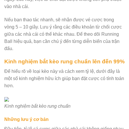
vào nhà cái.
Nếu bạn thao tác nhanh, sẽ nhận được vé cược trong
vòng 5 – 10 giây. Lưu ý rằng các điều khoản từ chối cược
giữa các nhà cái có thể khác nhau. Để theo dõi Running
Ball hiệu quả, bạn cần chú ý đến từng diễn biến của trận
đấu.
Kinh nghiệm bắt kèo rung chuẩn lên đến 99%
Để hiểu rõ về loại kèo này và cách xem tỷ lệ, dưới đây là
một số kinh nghiệm hữu ích giúp bạn đặt cược có tính toán
hơn.
Kinh nghiệm bắt kèo rung chuẩn
Những lưu ý cơ bản
Đầu tiên, tỷ lệ cá cược giữa các nhà cái không giống nhau.