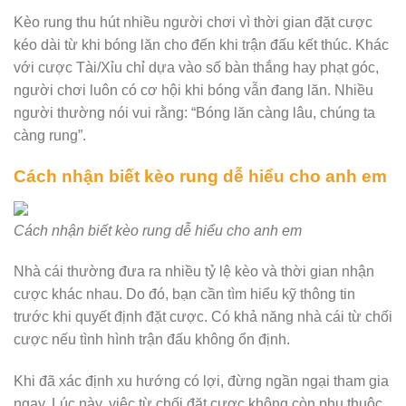
Kèo rung thu hút nhiều người chơi vì thời gian đặt cược
kéo dài từ khi bóng lăn cho đến khi trận đấu kết thúc. Khác
với cược Tài/Xỉu chỉ dựa vào số bàn thắng hay phạt góc,
người chơi luôn có cơ hội khi bóng vẫn đang lăn. Nhiều
người thường nói vui rằng: “Bóng lăn càng lâu, chúng ta
càng rung”.
Cách nhận biết kèo rung dễ hiểu cho anh em
Cách nhận biết kèo rung dễ hiểu cho anh em
Nhà cái thường đưa ra nhiều tỷ lệ kèo và thời gian nhận
cược khác nhau. Do đó, bạn cần tìm hiểu kỹ thông tin
trước khi quyết định đặt cược. Có khả năng nhà cái từ chối
cược nếu tình hình trận đấu không ổn định.
Khi đã xác định xu hướng có lợi, đừng ngần ngại tham gia
ngay. Lúc này, việc từ chối đặt cược không còn phụ thuộc