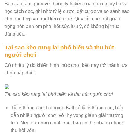
Bạn cần làm quen với bảng tỷ lệ kèo của nhà cái uy tín và
học cách đọc, ghi nhớ tỷ lệ cược, đặt cược và so sánh sao
cho phù hợp với một kèo cụ thể. Quy tắc chơi rất quan
trọng nên anh em phải hết sức lưu ý, để không bị thua
đáng tiếc.
Tại sao kèo rung lại phổ biến và thu hút
người chơi
Có nhiều lý do khiến hình thức chơi kèo này trở thành lựa
chọn hấp dẫn:
Tại sao kèo rung lại phổ biến và thu hút người chơi
Tỷ lệ thắng cao: Running Ball có tỷ lệ thắng cao, hấp
dẫn nhiều người chơi với hy vọng giành giải thưởng
lớn. Nếu dự đoán chính xác, bạn có thể nhanh chóng
thu hồi vốn.