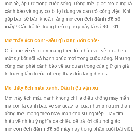
mơ hồ, áp lực trong cuộc sống. Đồng thời giấc mơ cũng là
cảnh báo về nguy cơ bị lợi dụng và cản trở công việc. Khi
gặp bạn sẽ băn khoăn rằng mơ
con ếch đánh đề số
mấy
? Câu trả lời trong trường hợp này là số
30 – 01.
Mơ thấy ếch con: Điều gì đang đón chờ?
Giấc mơ về ếch con mang theo lời nhắn vui vẻ hứa hẹn
một sự kết nối và hạnh phúc mới trong cuộc sống. Nhưng
cũng cần phải cảnh báo về sự quan trọng của giữ gìn giá
trị lương tâm trước những thay đổi đang diễn ra.
Mơ thấy ếch màu xanh: Dấu hiệu vận xui
Mơ thấy ếch màu xanh không chỉ là điều không may mắn
mà còn là cảnh báo về sự quay lại của những người thân
đồng thời mang theo may mắn cho sự nghiệp. Hãy tìm
hiểu về nhiều ý nghĩa đa chiều để trả lời câu hỏi giấc
mơ
con ếch đánh đề số mấy
này trong phần cuối bài viết.