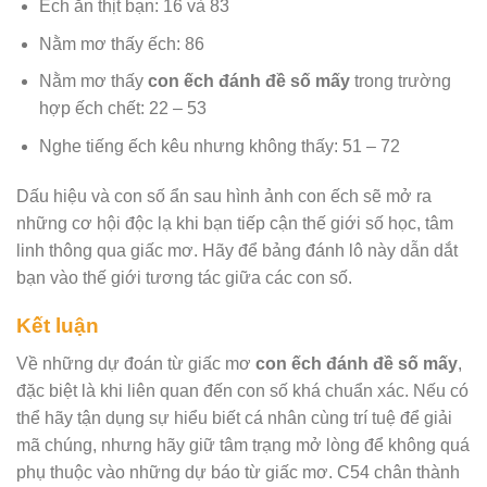
Ếch ăn thịt bạn: 16 và 83
Nằm mơ thấy ếch: 86
Nằm mơ thấy
con ếch đánh đề số mấy
trong trường
hợp ếch chết: 22 – 53
Nghe tiếng ếch kêu nhưng không thấy: 51 – 72
Dấu hiệu và con số ẩn sau hình ảnh con ếch sẽ mở ra
những cơ hội độc lạ khi bạn tiếp cận thế giới số học, tâm
linh thông qua giấc mơ. Hãy để bảng đánh lô này dẫn dắt
bạn vào thế giới tương tác giữa các con số.
Kết luận
Về những dự đoán từ giấc mơ
con ếch đánh đề số mấy
,
đặc biệt là khi liên quan đến con số khá chuẩn xác. Nếu có
thể hãy tận dụng sự hiểu biết cá nhân cùng trí tuệ để giải
mã chúng, nhưng hãy giữ tâm trạng mở lòng để không quá
phụ thuộc vào những dự báo từ giấc mơ. C54 chân thành