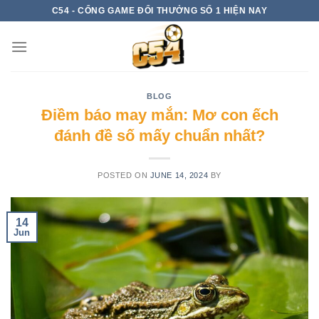
Skip
C54 - CỔNG GAME ĐỔI THƯỞNG SỐ 1 HIỆN NAY
to
content
BLOG
Điềm báo may mắn: Mơ con ếch
đánh đề số mấy chuẩn nhất?
POSTED ON
JUNE 14, 2024
BY
14
Jun