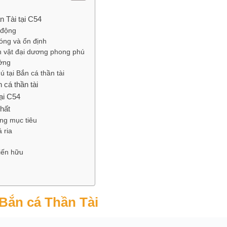
 Tài tại C54
 động
óng và ổn định
h vật đại dương phong phú
ưởng
 tại Bắn cá thần tài
cá thần tài
ại C54
nhất
ừng mục tiêu
 ria
iến hữu
Bắn cá Thần Tài