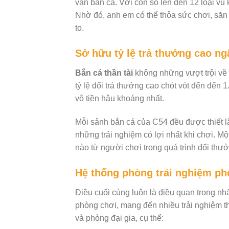
ván bắn cá. Với con số lên đến 12 loại vũ 
Nhờ đó, anh em có thể thỏa sức chơi, săn
to.
Sở hữu tỷ lệ trả thưởng cao n
Bắn cá thần tài
không những vượt trội về 
tỷ lệ đổi trả thưởng cao chót vót đến đế
vô tiền hậu khoáng nhất.
Mỗi sảnh bắn cá của C54 đều được thiết l
những trải nghiệm có lợi nhất khi chơi. Mộ
nào từ người chơi trong quá trình đổi thư
Hệ thống phòng trải nghiệm pho
Điều cuối cùng luôn là điều quan trọng nhấ
phòng chơi, mang đến nhiều trải nghiệm t
và phòng đại gia, cụ thể: