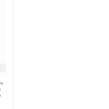
ều
a
u