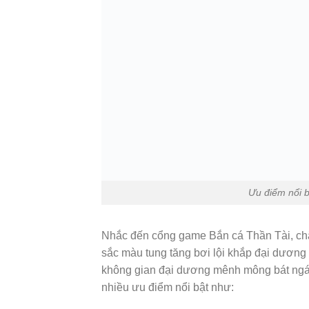
Ưu điểm nổi b
Nhắc đến cổng game Bắn cá Thần Tài, chắ
sắc màu tung tăng bơi lội khắp đại dươn
không gian đại dương mênh mông bát ngát
nhiều ưu điểm nổi bật như: