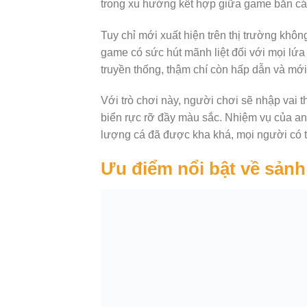
trong xu hướng kết hợp giữa game bắn cá
Tuy chỉ mới xuất hiện trên thị trường khô
game có sức hút mãnh liệt đối với mọi lứa
truyền thống, thậm chí còn hấp dẫn và mới
Với trò chơi này, người chơi sẽ nhập vai 
biển rực rỡ đầy màu sắc. Nhiệm vụ của anh
lượng cá đã được kha khá, mọi người có th
Ưu điểm nổi bật về sảnh