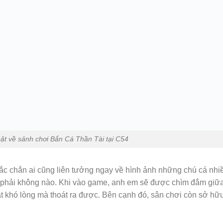
ật về sảnh chơi Bắn Cá Thần Tài tại C54
c chắn ai cũng liên tưởng ngay về hình ảnh những chú cá nhi
g phải không nào. Khi vào game, anh em sẽ được chìm đắm giữ
 khó lòng mà thoát ra được. Bên cạnh đó, sân chơi còn sở hữ