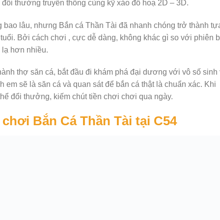
 đổi thưởng truyền thống cùng kỹ xảo đồ hoạ 2D – 3D.
ng bao lâu, nhưng Bắn cá Thần Tài đã nhanh chóng trở thành tự
 tuổi. Bởi cách chơi , cực dễ dàng, không khác gì so với phiên 
 lạ hơn nhiều.
thành thợ săn cá, bắt đầu đi khám phá đại dương với vô số sinh 
 em sẽ là săn cá và quan sát để bắn cá thật là chuẩn xác. Khi
ể đổi thưởng, kiếm chút tiền chơi chơi qua ngày.
 chơi Bắn Cá Thần Tài tại C54