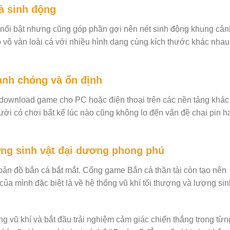
à sinh động
nổi bật nhưng cũng góp phần gợi nên nét sinh động khung cản
 vô vàn loài cá với nhiều hình dạng cùng kích thước khác nhau
anh chóng và ổn định
i download game cho PC hoặc điện thoại trên các nền tảng khác
ời có chơi bất kể lúc nào cũng không lo đến vấn đề chai pin h
ợng sinh vật đại dương phong phú
 bản đồ bắn cá bắt mắt. Cổng game Bắn cá thần tài còn tạo nên
a mình đặc biệt là về hệ thống vũ khí tối thượng và lượng sin
 vũ khí và bắt đầu trải nghiệm cảm giác chiến thắng trong từn