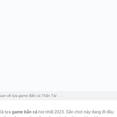
uan về tựa game Bắn cá Thần Tài
 là tựa
game bắn cá
hot nhất 2023. Sân chơi này đang đi đầu