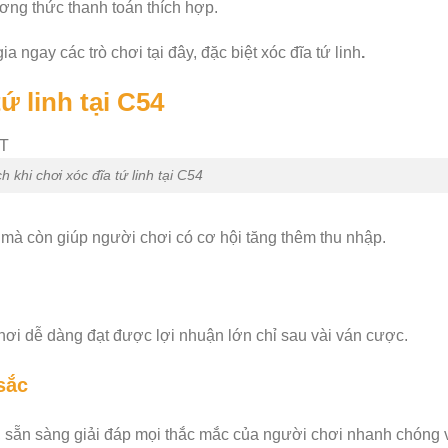
ng thức thanh toán thích hợp.
a ngay các trò chơi tại đây, đặc biệt xóc đĩa tứ linh
.
tứ linh tại C54
ch khi chơi xóc đĩa tứ linh tại C54
rí mà còn giúp người chơi có cơ hội tăng thêm thu nhập.
chơi dễ dàng đạt được lợi nhuận lớn chỉ sau vài ván cược.
sắc
, sẵn sàng giải đáp mọi thắc mắc của người chơi nhanh chóng 