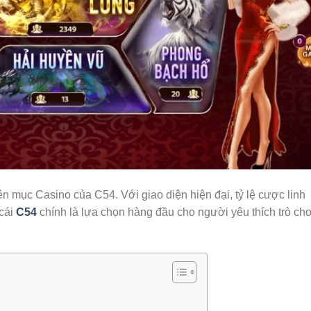
yên mục Casino của C54. Với giao diện hiện đại, tỷ lệ cược linh
 cái
C54
chính là lựa chọn hàng đầu cho người yêu thích trò chơ