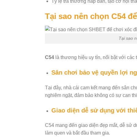
Tỷ lệ trả thưởng hấp dẫn, tạo cơ hội t
Tại sao nên chọn C54 để 
Tại sao n
C54
là thương hiệu uy tín, nổi bật với các
Sân chơi bảo vệ quyền lợi ng
Tại đây, nhà cái cam kết mang đến sân ch
nghiêm ngặt, đảm bảo không có sự can thi
Giao diện dễ sử dụng với thiế
C54 mang đến giao diện đẹp mắt, dễ sử d
làm quen và bắt đầu tham gia.