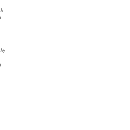
và
i
này
i