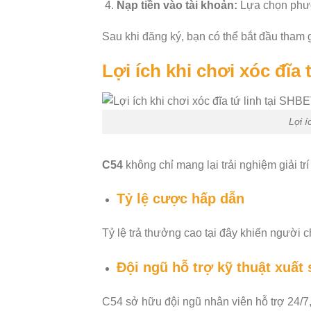
Nạp tiền vào tài khoản:
Lựa chọn phươ
Sau khi đăng ký, bạn có thể bắt đầu tham gi
Lợi ích khi chơi xóc đĩa 
Lợi í
C54
không chỉ mang lại trải nghiệm giải t
Tỷ lệ cược hấp dẫn
Tỷ lệ trả thưởng cao tại đây khiến người 
Đội ngũ hỗ trợ kỹ thuật xuất 
C54 sở hữu đội ngũ nhân viên hỗ trợ 24/7