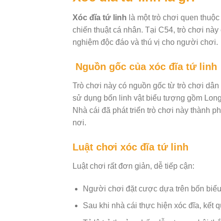
Xóc đĩa tứ linh
là một trò chơi quen thuộc
chiến thuật cá nhân. Tại C54, trò chơi này 
nghiệm độc đáo và thú vị cho người chơi.
Nguồn gốc của xóc đĩa tứ linh
Trò chơi này có nguồn gốc từ trò chơi dân 
sử dụng bốn linh vật biểu tượng gồm Lon
Nhà cái đã phát triển trò chơi này thành p
nơi.
Luật chơi xóc đĩa tứ linh
Luật chơi rất đơn giản, dễ tiếp cận:
Người chơi đặt cược dựa trên bốn biểu
Sau khi nhà cái thực hiện xóc đĩa, kết 