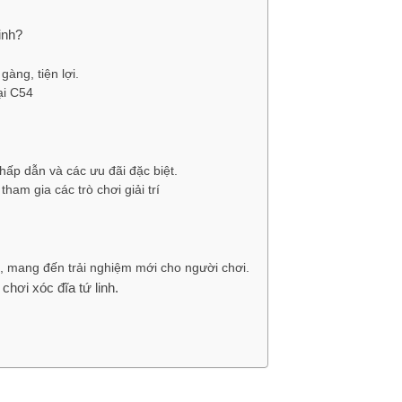
inh?
.
gàng, tiện lợi.
ại C54
ấp dẫn và các ưu đãi đặc biệt.
am gia các trò chơi giải trí
, mang đến trải nghiệm mới cho người chơi.
chơi xóc đĩa tứ linh.