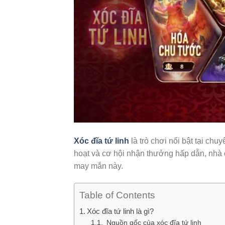
Xóc đĩa tứ linh
là trò chơi nổi bật tại chu
hoạt và cơ hội nhận thưởng hấp dẫn, nhà
may mắn này.
Table of Contents
Xóc đĩa tứ linh là gì?
Nguồn gốc của xóc đĩa tứ linh