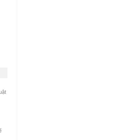
uật
ể