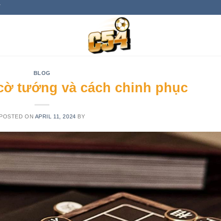
Y
BLOG
ệ cờ tướng và cách chinh phục
POSTED ON
APRIL 11, 2024
BY