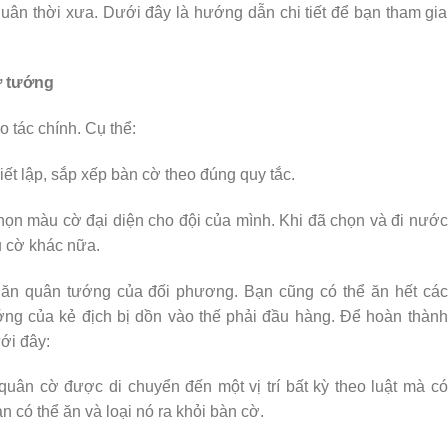
uân thời xưa. Dưới đây là hướng dẫn chi tiết để bạn tham gia
ờ tướng
o tác chính. Cụ thể:
iết lập, sắp xếp bàn cờ theo đúng quy tắc.
họn màu cờ đại diện cho đội của mình. Khi đã chọn và đi nước
 cờ khác nữa.
à ăn quân tướng của đối phương. Bạn cũng có thể ăn hết các
ớng của kẻ địch bị dồn vào thế phải đầu hàng. Để hoàn thành
ới đây:
quân cờ được di chuyển đến một vị trí bất kỳ theo luật mà có
 có thể ăn và loại nó ra khỏi bàn cờ.