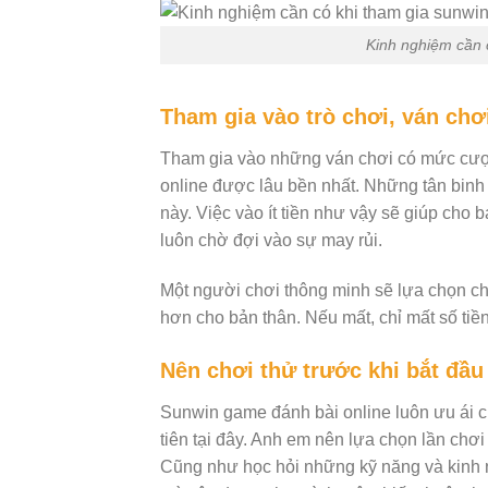
Kinh nghiệm cần 
Tham gia vào trò chơi, ván ch
Tham gia vào những ván chơi có mức cược
online được lâu bền nhất. Những tân binh 
này. Việc vào ít tiền như vậy sẽ giúp cho 
luôn chờ đợi vào sự may rủi.
Một người chơi thông minh sẽ lựa chọn ch
hơn cho bản thân. Nếu mất, chỉ mất số tiề
Nên chơi thử trước khi bắt đầu
Sunwin game đánh bài online luôn ưu ái c
tiên tại đây. Anh em nên lựa chọn lần chơi
Cũng như học hỏi những kỹ năng và kinh 