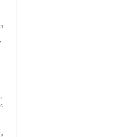
ần
ẻ
i
ợc
h
bàn