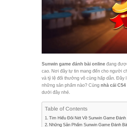
Sunwin game đánh bài online
đang được 
cao. Nơi đây tự tin mang đến cho người c
và tỷ lệ đổi thưởng vô cùng hấp dẫn. Đây là
những sản phẩm nào? Cùng
nhà cái C54
dưới đây nhé.
Table of Contents
Tìm Hiểu Đôi Nét Về Sunwin Game Đánh 
Những Sản Phẩm Sunwin Game Đánh Bài