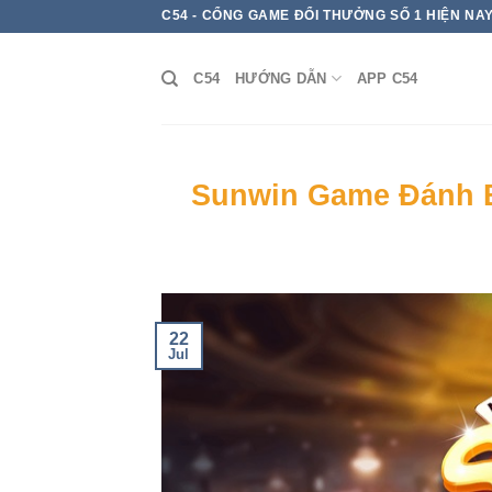
Skip
C54 - CỔNG GAME ĐỔI THƯỞNG SỐ 1 HIỆN NA
to
content
C54
HƯỚNG DẪN
APP C54
Sunwin Game Đánh B
22
Jul