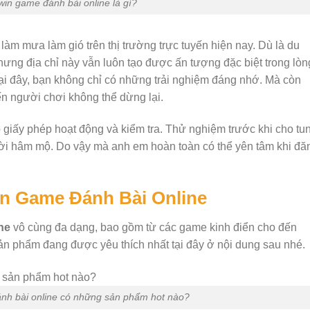
in game đánh bài online là gì?
làm mưa làm gió trên thị trường trực tuyến hiện nay. Dù là du
ưng địa chỉ này vẫn luôn tạo được ấn tượng đặc biệt trong lòn
i đây, bạn không chỉ có những trải nghiệm đáng nhớ. Mà còn
n người chơi không thể dừng lại.
 giấy phép hoạt động và kiểm tra. Thử nghiệm trước khi cho tu
ười hâm mộ. Do vậy mà anh em hoàn toàn có thể yên tâm khi đă
 Game Đánh Bài Online
ine
vô cùng đa dạng, bao gồm từ các game kinh điển cho đến
n phẩm đang được yêu thích nhất tại đây ở nội dung sau nhé.
nh bài online có những sản phẩm hot nào?