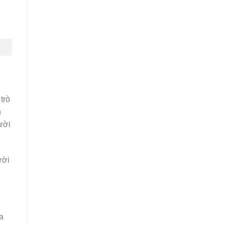
trò
h
ười
ười
a