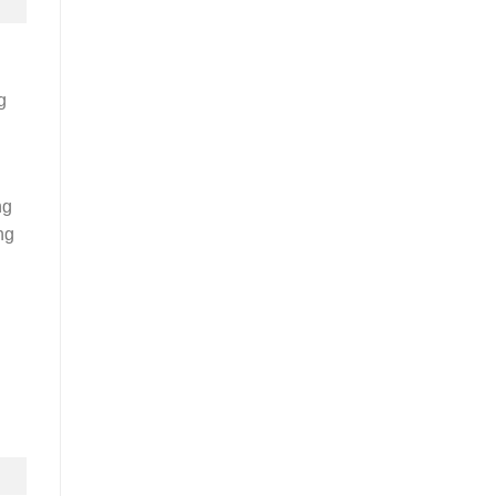
g
ng
ng