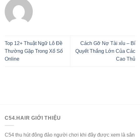
Top 12+ Thuật Ngữ Lô Đề
Cách Gỡ Nợ Tài xỉu – Bí
Thường Gặp Trong Xổ Số
Quyết Thắng Lớn Của Các
Online
Cao Thủ
C54.HAIR GIỚI THIỆU
C54 thu hút đông đảo người chơi khi đây được xem là sân