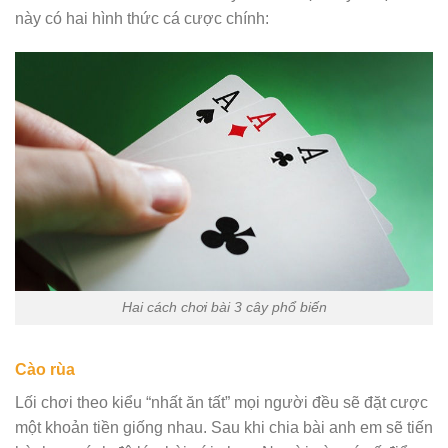
này có hai hình thức cá cược chính:
Hai cách chơi bài 3 cây phổ biến
Cào rùa
Lối chơi theo kiểu “nhất ăn tất” mọi người đều sẽ đặt cược
một khoản tiền giống nhau. Sau khi chia bài anh em sẽ tiến