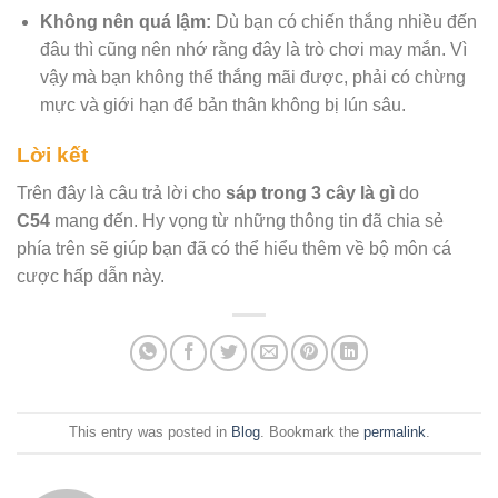
Không nên quá lậm:
Dù bạn có chiến thắng nhiều đến
đâu thì cũng nên nhớ rằng đây là trò chơi may mắn. Vì
vậy mà bạn không thể thắng mãi được, phải có chừng
mực và giới hạn để bản thân không bị lún sâu.
Lời kết
Trên đây là câu trả lời cho
sáp trong 3 cây là gì
do
C54
mang đến. Hy vọng từ những thông tin đã chia sẻ
phía trên sẽ giúp bạn đã có thể hiểu thêm về bộ môn cá
cược hấp dẫn này.
This entry was posted in
Blog
. Bookmark the
permalink
.