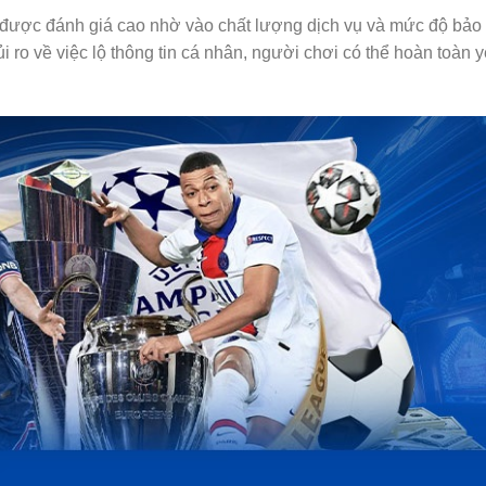
được đánh giá cao nhờ vào chất lượng dịch vụ và mức độ bảo
i ro về việc lộ thông tin cá nhân, người chơi có thể hoàn toàn 