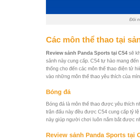
Đôi n
Các môn thể thao tại sả
Review sảnh Panda Sports tại C54
sẽ kh
sảnh này cung cấp. C54 tự hào mang đến m
thống cho đến các môn thể thao điện tử hi
vào những môn thể thao yêu thích của mìn
Bóng đá
Bóng đá là môn thể thao được yêu thích nh
trận đấu này đều được C54 cung cấp tỷ lệ
này giúp người chơi luôn nắm bắt được nh
Review sảnh Panda Sports tại 