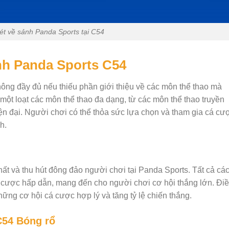
ét về sảnh Panda Sports tại C54
nh Panda Sports C54
ông đầy đủ nếu thiếu phần giới thiệu về các môn thể thao mà
ột loạt các môn thể thao đa dạng, từ các môn thể thao truyền
ện đại. Người chơi có thể thỏa sức lựa chọn và tham gia cá cư
h.
ất và thu hút đông đảo người chơi tại Panda Sports. Tất cả cá
 cược hấp dẫn, mang đến cho người chơi cơ hội thắng lớn. Đi
ững cơ hội cá cược hợp lý và tăng tỷ lệ chiến thắng.
C54 Bóng rổ