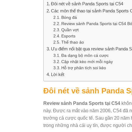
Đôi nét về sảnh Panda Sports tại C54
Các môn thể thao tại sảnh Panda Sports 
Bóng đá
Review sảnh Panda Sports tại C54 Bó
Quần vợt
Esports
Thể thao ảo
Ưu điểm nổi bật qua review sảnh Panda S
Đa dạng bộ môn cá cược
Cập nhật kèo mới mỗi ngày
Hỗ trợ phân tích soi kèo
Lời kết
Đôi nét về sảnh Panda S
Review sảnh Panda Sports tại C54
không
này. Được ra mắt vào năm 2006, C54 đã n
trường cá cược quốc tế. Sau gần 20 năm h
trong những nhà cái uy tín, được người chơ