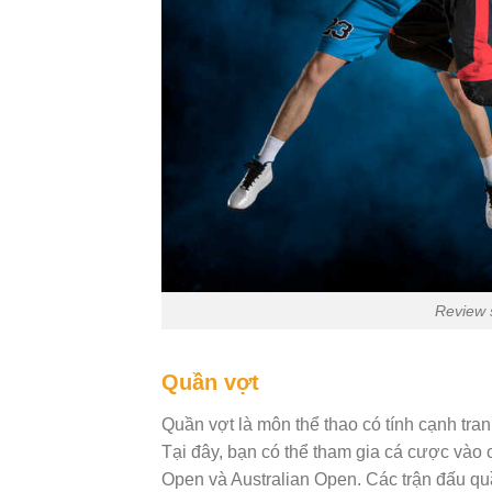
Review 
Quần vợt
Quần vợt là môn thể thao có tính cạnh tran
Tại đây, bạn có thể tham gia cá cược vào
Open và Australian Open. Các trận đấu qu