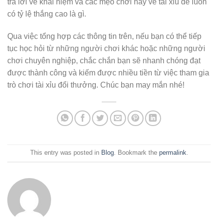
trả lời về khái niệm và các mẹo chơi hay về tài xỉu để luôn
có tỷ lệ thắng cao là gì.
Qua việc tổng hợp các thông tin trên, nếu bạn có thể tiếp
tục học hỏi từ những người chơi khác hoặc những người
chơi chuyên nghiệp, chắc chắn bạn sẽ nhanh chóng đạt
được thành công và kiếm được nhiều tiền từ việc tham gia
trò chơi tài xỉu đổi thưởng. Chúc bạn may mắn nhé!
This entry was posted in
Blog
. Bookmark the
permalink
.