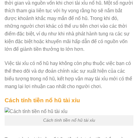
thời gian và nguồn vốn khi chơi tài xỉu nổ hũ. Một số người
thích tham gia liên tục với hy vọng rằng họ sẽ nắm bắt
được khoảnh khắc may mắn để nổ hũ. Trong khi đó,
những người chơi khác có thể ưu tiên chơi vào các thời
điểm đặc biệt, ví dụ như khi nhà phát hành tung ra các sự
kiện đặc biệt hoặc khuyến mãi hấp dẫn để có nguồn vốn
lớn để giành tiền thưởng to lớn hơn.
Việc tài xỉu có nổ hũ hay không còn phụ thuộc việc bạn có
thể theo dõi và dự đoán chính xác sự xuất hiện của các
biểu tượng trong nổ hũ, kết hợp vận may tài xỉu mới có thể
mang lại lợi nhuận cao nhất cho người chơi.
Cách tính tiền nổ hũ tài xỉu
Cách tính tiền nổ hũ tài xỉu