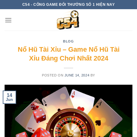
Skip
C54 - CỔNG GAME ĐỔI THƯỞNG SỐ 1 HIỆN NAY
to
content
BLOG
Nổ Hũ Tài Xỉu – Game Nổ Hũ Tài
Xỉu Đáng Chơi Nhất 2024
POSTED ON
JUNE 14, 2024
BY
14
Jun