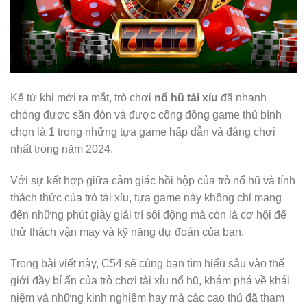
Kể từ khi mới ra mắt, trò chơi
nổ hũ tài xỉu
đã nhanh
chóng được săn đón và được cộng đồng game thủ bình
chọn là 1 trong những tựa game hấp dẫn và đáng chơi
nhất trong năm 2024.
Với sự kết hợp giữa cảm giác hồi hộp của trò nổ hũ và tính
thách thức của trò tài xỉu, tựa game này không chỉ mang
đến những phút giây giải trí sôi động mà còn là cơ hội để
thử thách vận may và kỹ năng dự đoán của bạn.
Trong bài viết này, C54 sẽ cùng bạn tìm hiểu sâu vào thế
giới đầy bí ẩn của trò chơi tài xỉu nổ hũ, khám phá về khái
niệm và những kinh nghiệm hay mà các cao thủ đã tham