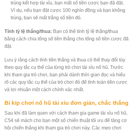
trúng kết hợp tài xỉu, bạn mất số tiền cược bạn đã đặt.
Ví dụ, nếu bạn đặt cược 100 nghìn đồng và bạn không
trúng, bạn sẽ mất trắng số tiền đó.
Tính tỷ lệ thắng/thua:
Bạn có thể tính tỷ lệ thắng/thua
bằng cách chia tổng số tiền thắng cho tổng số tiền cược đã
đặt.
Lưu ý rằng cách tính tiền thắng và thua có thể thay đổi tùy
theo quy tắc cụ thể của từng trò chơi tài xỉu nổ hũ. Trước
khi tham gia trò chơi, bạn phải dành thời gian đọc và hiểu
rõ các quy tắc cụ thể của trò chơi đó để tính toán tiền cược
và lợi nhuận một cách chính xác nhất.
Bí kíp chơi nổ hũ tài xỉu đơn giản, chắc thắng
Sau khi đã làm quen với cách tham gia game tài xỉu nổ hũ,
C54 sẽ mách cho bạn một số chiến thuật tối ưu để tăng cơ
hội chiến thắng khi tham gia trò chơi này. Các mẹo chơi