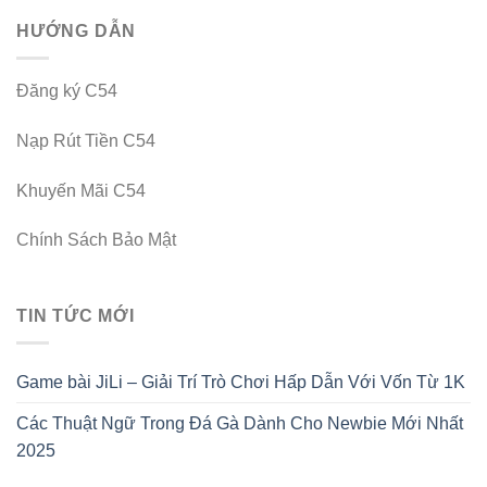
HƯỚNG DẪN
Đăng ký C54
Nạp Rút Tiền C54
Khuyến Mãi C54
Chính Sách Bảo Mật
TIN TỨC MỚI
Game bài JiLi – Giải Trí Trò Chơi Hấp Dẫn Với Vốn Từ 1K
Các Thuật Ngữ Trong Đá Gà Dành Cho Newbie Mới Nhất
2025