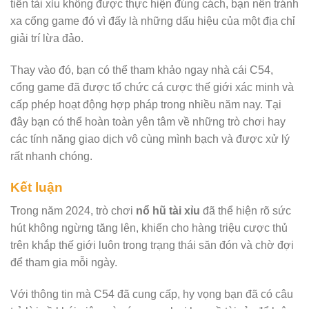
tiền tài xỉu không được thực hiện đúng cách, bạn nên tránh
xa cổng game đó vì đấy là những dấu hiệu của một địa chỉ
giải trí lừa đảo.
Thay vào đó, bạn có thể tham khảo ngay nhà cái C54,
cổng game đã được tổ chức cá cược thế giới xác minh và
cấp phép hoạt động hợp pháp trong nhiều năm nay. Tại
đây bạn có thể hoàn toàn yên tâm về những trò chơi hay
các tính năng giao dịch vô cùng mình bạch và được xử lý
rất nhanh chóng.
Kết luận
Trong năm 2024, trò chơi
nổ hũ tài xỉu
đã thể hiện rõ sức
hút không ngừng tăng lên, khiến cho hàng triệu cược thủ
trên khắp thế giới luôn trong trạng thái săn đón và chờ đợi
để tham gia mỗi ngày.
Với thông tin mà C54 đã cung cấp, hy vọng bạn đã có câu