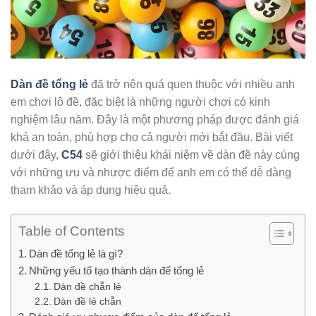
Dàn đề tổng lẻ
đã trở nên quá quen thuộc với nhiều anh
em chơi lô đề, đặc biệt là những người chơi có kinh
nghiệm lâu năm. Đây là một phương pháp được đánh giá
khá an toàn, phù hợp cho cả người mới bắt đầu. Bài viết
dưới đây,
C54
sẽ giới thiệu khái niệm về dàn đề này cùng
với những ưu và nhược điểm để anh em có thể dễ dàng
tham khảo và áp dụng hiệu quả.
Table of Contents
Dàn đề tổng lẻ là gì?
Những yếu tố tạo thành dàn để tổng lẻ
Dàn đề chẵn lẻ
Dàn đề lẻ chẵn