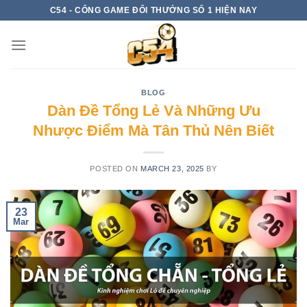
Skip
C54 - CỔNG GAME ĐỔI THƯỞNG SỐ 1 HIỆN NAY
to
content
BLOG
Dàn Đề Tổng Lẻ Và Những Ưu
Nhược Điểm Mà Tân Thủ Nên Biết
POSTED ON
MARCH 23, 2025
BY
23
Mar