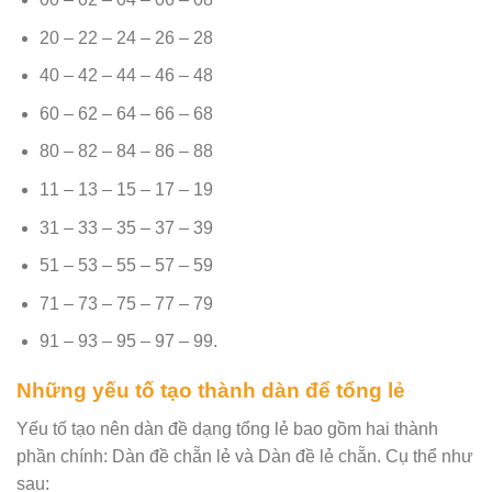
20 – 22 – 24 – 26 – 28
40 – 42 – 44 – 46 – 48
60 – 62 – 64 – 66 – 68
80 – 82 – 84 – 86 – 88
11 – 13 – 15 – 17 – 19
31 – 33 – 35 – 37 – 39
51 – 53 – 55 – 57 – 59
71 – 73 – 75 – 77 – 79
91 – 93 – 95 – 97 – 99.
Những yếu tố tạo thành dàn để tổng lẻ
Yếu tố tạo nên dàn đề dạng tổng lẻ bao gồm hai thành
phần chính: Dàn đề chẵn lẻ và Dàn đề lẻ chẵn. Cụ thể như
sau: