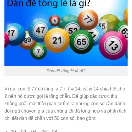
Dàn đề tổng lẻ là gì?
Ví dụ, con lô 77 có tổng là 7 + 7 = 14, và vì 14 chia hết cho
2 nên nó được gọi là tổng chẵn. Để giúp các cược thủ
không phải mất thời gian tự tìm ra những con số cần đánh,
đội ngũ chuyên gia của chúng tôi đã tổng hợp và phân tích
chi tiết dàn đề chẵn với 50 con số, bao gồm:
00 – 02 – 04 – 06 – 08