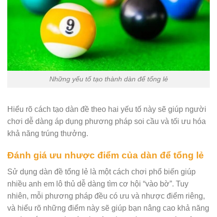
Những yếu tố tạo thành dàn để tổng lẻ
Hiểu rõ cách tạo dàn đề theo hai yếu tố này sẽ giúp người
chơi dễ dàng áp dụng phương pháp soi cầu và tối ưu hóa
khả năng trúng thưởng.
Đánh giá ưu nhược điểm của dàn để tổng lẻ
Sử dụng dàn đề tổng lẻ là một cách chơi phổ biến giúp
nhiều anh em lô thủ dễ dàng tìm cơ hội “vào bờ”. Tuy
nhiên, mỗi phương pháp đều có ưu và nhược điểm riêng,
và hiểu rõ những điểm này sẽ giúp bạn nâng cao khả năng