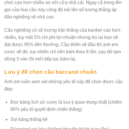
chơi cao hơn nhiều so với cửa nhà cái. Ngay cả trong tên
gọi của loại cầu này cũng đã nói lên số lượng thắng áp
đảo nghiêng về nhà con.
Cầu nghiêng có số lượng trận thắng của banker cao hơn
nhiều, tuy mất 5% chi phí lợi nhuận nhưng bù lại bạn sẽ
đạt được 95% tiền thưởng. Cầu thiên về đâu thì anh em
cược về đó, tuy nhiên chỉ nên bám theo 8 lần, sau đó tạm
dừng 3 ván rồi mới tiếp tục bám lại.
Lưu ý để chọn cầu baccarat chuẩn
Anh em luôn xem xét những yếu tố này để chọn được cầu
đẹp:
Đọc bảng lịch sử cược là lưu ý quan trọng nhất (chiếm
60% yếu tố quyết định chiến thắng)
Soi bảng thống kê