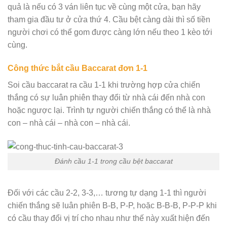
quả là nếu có 3 ván liên tục về cùng một cửa, bạn hãy
tham gia đầu tư ở cửa thứ 4. Cầu bệt càng dài thì số tiền
người chơi có thể gom được càng lớn nếu theo 1 kèo tới
cùng.
Công thức bắt cầu Baccarat đơn 1-1
Soi cầu baccarat ra cầu 1-1 khi trường hợp cửa chiến
thắng có sự luân phiên thay đổi từ nhà cái đến nhà con
hoặc ngược lại. Trình tự người chiến thắng có thể là nhà
con – nhà cái – nhà con – nhà cái.
Đánh cầu 1-1 trong cầu bệt baccarat
Đối với các cầu 2-2, 3-3,… tương tự dạng 1-1 thì người
chiến thắng sẽ luân phiên B-B, P-P, hoặc B-B-B, P-P-P khi
có cầu thay đổi vị trí cho nhau như thế này xuất hiện đến