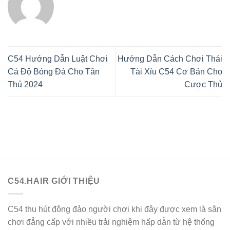
C54 Hướng Dẫn Luật Chơi
Hướng Dẫn Cách Chơi Thái
Cá Độ Bóng Đá Cho Tân
Tài Xỉu C54 Cơ Bản Cho
Thủ 2024
Cược Thủ
C54.HAIR GIỚI THIỆU
C54 thu hút đông đảo người chơi khi đây được xem là sân
chơi đẳng cấp với nhiều trải nghiệm hấp dẫn từ hệ thống