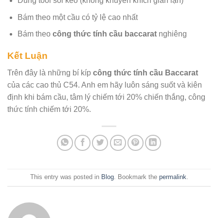
Dùng tool soi kèo (không khuyến khích gian lận)
Bám theo một cầu có tỷ lệ cao nhất
Bám theo
công thức tính cầu baccarat
nghiêng
Kết Luận
Trên đây là những bí kíp
công thức tính cầu Baccarat
của các cao thủ C54. Anh em hãy luôn sáng suốt và kiên
định khi bám cầu, tâm lý chiếm tới 20% chiến thắng, công
thức tính chiếm tới 20%.
This entry was posted in
Blog
. Bookmark the
permalink
.