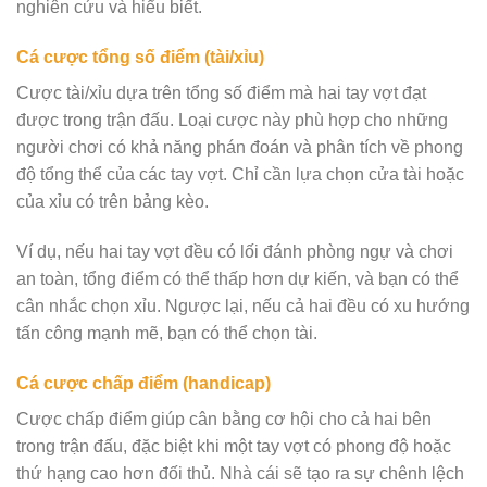
nghiên cứu và hiểu biết.
Cá cược tổng số điểm (tài/xỉu)
Cược tài/xỉu dựa trên tổng số điểm mà hai tay vợt đạt
được trong trận đấu. Loại cược này phù hợp cho những
người chơi có khả năng phán đoán và phân tích về phong
độ tổng thể của các tay vợt. Chỉ cần lựa chọn cửa tài hoặc
của xỉu có trên bảng kèo.
Ví dụ, nếu hai tay vợt đều có lối đánh phòng ngự và chơi
an toàn, tổng điểm có thể thấp hơn dự kiến, và bạn có thể
cân nhắc chọn xỉu. Ngược lại, nếu cả hai đều có xu hướng
tấn công mạnh mẽ, bạn có thể chọn tài.
Cá cược chấp điểm (handicap)
Cược chấp điểm giúp cân bằng cơ hội cho cả hai bên
trong trận đấu, đặc biệt khi một tay vợt có phong độ hoặc
thứ hạng cao hơn đối thủ. Nhà cái sẽ tạo ra sự chênh lệch