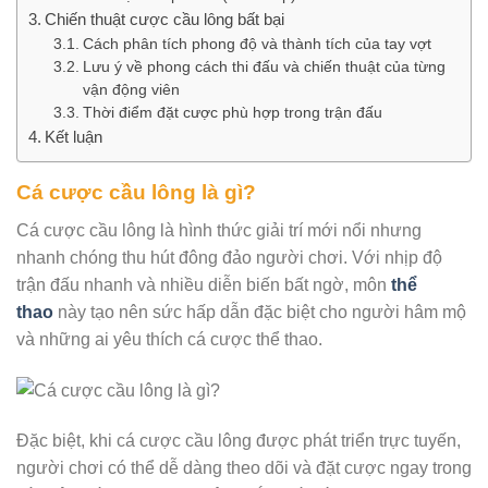
Chiến thuật cược cầu lông bất bại
Cách phân tích phong độ và thành tích của tay vợt
Lưu ý về phong cách thi đấu và chiến thuật của từng
vận động viên
Thời điểm đặt cược phù hợp trong trận đấu
Kết luận
Cá cược cầu lông là gì?
Cá cược cầu lông là hình thức giải trí mới nổi nhưng
nhanh chóng thu hút đông đảo người chơi. Với nhịp độ
trận đấu nhanh và nhiều diễn biến bất ngờ, môn
thể
thao
này tạo nên sức hấp dẫn đặc biệt cho người hâm mộ
và những ai yêu thích cá cược thể thao.
Đặc biệt, khi cá cược cầu lông được phát triển trực tuyến,
người chơi có thể dễ dàng theo dõi và đặt cược ngay trong