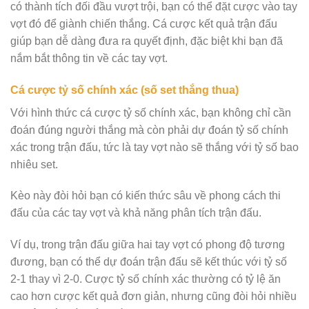
có thành tích đối đầu vượt trội, bạn có thể đặt cược vào tay
vợt đó để giành chiến thắng. Cá cược kết quả trận đấu
giúp bạn dễ dàng đưa ra quyết định, đặc biệt khi bạn đã
nắm bắt thông tin về các tay vợt.
Cá cược tỷ số chính xác (số set thắng thua)
Với hình thức cá cược tỷ số chính xác, bạn không chỉ cần
đoán đúng người thắng mà còn phải dự đoán tỷ số chính
xác trong trận đấu, tức là tay vợt nào sẽ thắng với tỷ số bao
nhiêu set.
Kèo này đòi hỏi bạn có kiến thức sâu về phong cách thi
đấu của các tay vợt và khả năng phân tích trận đấu.
Ví dụ, trong trận đấu giữa hai tay vợt có phong độ tương
đương, bạn có thể dự đoán trận đấu sẽ kết thúc với tỷ số
2-1 thay vì 2-0. Cược tỷ số chính xác thường có tỷ lệ ăn
cao hơn cược kết quả đơn giản, nhưng cũng đòi hỏi nhiều