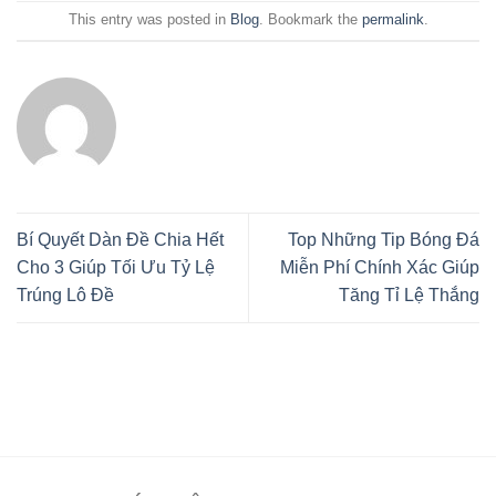
This entry was posted in
Blog
. Bookmark the
permalink
.
Bí Quyết Dàn Đề Chia Hết
Top Những Tip Bóng Đá
Cho 3 Giúp Tối Ưu Tỷ Lệ
Miễn Phí Chính Xác Giúp
Trúng Lô Đề
Tăng Tỉ Lệ Thắng