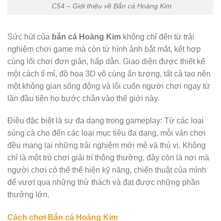
C54 – Giới thiệu về Bắn cá Hoàng Kim
Sức hút của
bắn cá Hoàng Kim
không chỉ đến từ trải
nghiệm chơi game mà còn từ hình ảnh bắt mắt, kết hợp
cùng lối chơi đơn giản, hấp dẫn. Giao diện được thiết kế
một cách tỉ mỉ, đồ họa 3D vô cùng ấn tượng, tất cả tạo nên
một không gian sống động và lôi cuốn người chơi ngay từ
lần đầu tiên họ bước chân vào thế giới này.
Điều đặc biệt là sự đa dạng trong gameplay: Từ các loại
súng cá cho đến các loại mục tiêu đa dạng, mỗi ván chơi
đều mang lại những trải nghiệm mới mẻ và thú vị. Không
chỉ là một trò chơi giải trí thông thường, đây còn là nơi mà
người chơi có thể thể hiện kỹ năng, chiến thuật của mình
để vượt qua những thử thách và đạt được những phần
thưởng lớn.
Cách chơi Bắn cá Hoàng Kim