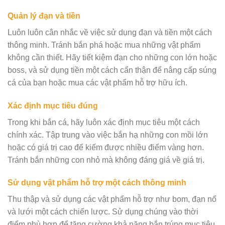
Quản lý đạn và tiền
Luôn luôn cân nhắc về việc sử dụng đạn và tiền một cách
thông minh. Tránh bắn phá hoặc mua những vật phẩm
không cần thiết. Hãy tiết kiệm đạn cho những con lớn hoặc
boss, và sử dụng tiền một cách cẩn thận để nâng cấp súng
cá của bạn hoặc mua các vật phẩm hỗ trợ hữu ích.
Xác định mục tiêu đúng
Trong khi bắn cá, hãy luôn xác định mục tiêu một cách
chính xác. Tập trung vào việc bắn hạ những con mồi lớn
hoặc có giá trị cao để kiếm được nhiều điểm vàng hơn.
Tránh bắn những con nhỏ mà không đáng giá về giá trị.
Sử dụng vật phẩm hỗ trợ một cách thông minh
Thu thập và sử dụng các vật phẩm hỗ trợ như bom, đạn nổ
và lưới một cách chiến lược. Sử dụng chúng vào thời
điểm phù hợp để tăng cường khả năng bắn trúng mục tiêu