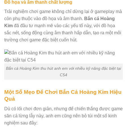
Đồ họa và âm thanh chất lượng
Trải nghiệm chơi game không chỉ dừng lại ở gameplay mà
còn phụ thuộc vào đồ họa và âm thanh.
Bắn cá Hoàng
Kim
đã đầu tư mạnh mẽ vào các yếu tố này, với đồ họa
sắc nét, sống động cùng âm thanh hấp dẫn, tạo ra một môi
trường chơi game đặc biệt cuốn hút.
Bắn cá Hoàng Kim thu hút anh em với nhiều kỹ năng đặc biệt tại
C54
Một Số Mẹo Để Chơi Bắn Cá Hoàng Kim Hiệu
Quả
Dù có lối chơi đơn giản, nhưng để chiến thắng được game
săn cá lừng lẫy này, anh em cũng nên bỏ túi một số kinh
nghiệm sau đây: