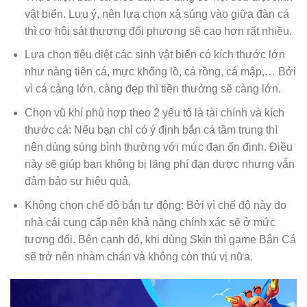
vật biển. Lưu ý, nên lựa chọn xả súng vào giữa đàn cá
thì cơ hội sát thương đối phương sẽ cao hơn rất nhiều.
Lựa chọn tiêu diệt các sinh vật biển có kích thước lớn
như nàng tiên cá, mực khổng lồ, cá rồng, cá mập,… Bởi
vì cá càng lớn, càng đẹp thì tiền thưởng sẽ càng lớn.
Chọn vũ khí phù hợp theo 2 yếu tố là tài chính và kích
thước cá: Nếu bạn chỉ có ý định bắn cá tầm trung thì
nên dùng súng bình thường với mức đạn ổn định. Điều
này sẽ giúp bạn không bị lãng phí đạn dược nhưng vẫn
đảm bảo sự hiệu quả.
Không chọn chế độ bắn tự động: Bởi vì chế độ này do
nhà cái cung cấp nên khả năng chính xác sẽ ở mức
tương đối. Bên cạnh đó, khi dùng Skin thì game Bắn Cá
sẽ trở nên nhàm chán và không còn thú vị nữa.