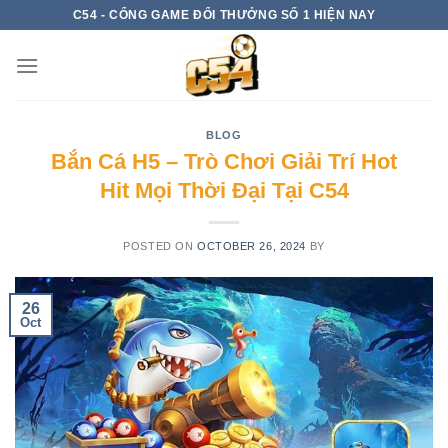
Skip
C54 - CỔNG GAME ĐỔI THƯỞNG SỐ 1 HIỆN NAY
to
content
BLOG
Bắn Cá H5 – Trò Chơi Giải Trí Hot
Hit Mọi Thời Đại Tại C54
POSTED ON
OCTOBER 26, 2024
BY
26
Oct