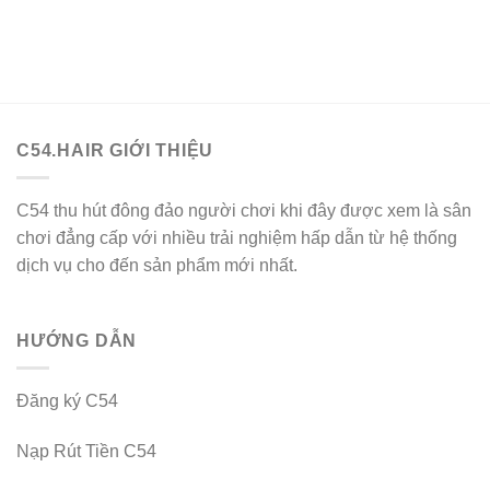
C54.HAIR GIỚI THIỆU
C54 thu hút đông đảo người chơi khi đây được xem là sân
chơi đẳng cấp với nhiều trải nghiệm hấp dẫn từ hệ thống
dịch vụ cho đến sản phẩm mới nhất.
HƯỚNG DẪN
Đăng ký C54
Nạp Rút Tiền C54