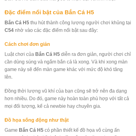
Đặc điểm nổi bật của Bắn Cá H5
Bắn Cá H5
thu hút thành công lượng người chơi khủng tại
C54
nhờ vào các đặc điểm nổi bật sau đây:
Cách chơi đơn giản
Luật chơi của
Bắn Cá H5
diễn ra đơn giản, người chơi chỉ
cần dùng súng và ngắm bắn cá là xong. Và khi xong màn
game này sẽ đến màn game khác với mức độ khó tăng
lên.
Đồng thời lượng vũ khí của bạn cũng sẽ trở nên đa dạng
hơn nhiều. Do đó, game này hoàn toàn phù hợp với tất cả
mọi đối tượng, kể cả newbie hay chuyên gia.
Đồ họa sống động như thật
Game
Bắn Cá H5
có phần thiết kế đồ họa vô cùng ấn