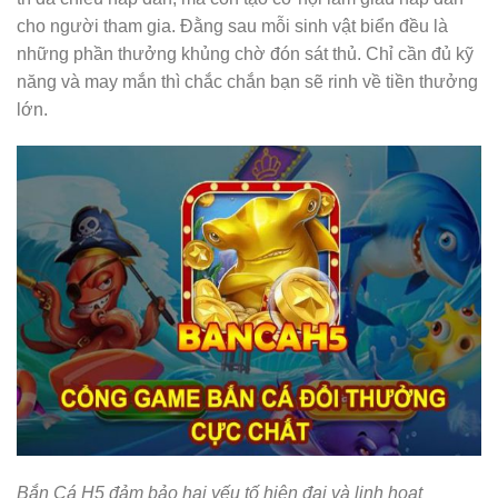
cho người tham gia. Đằng sau mỗi sinh vật biển đều là
những phần thưởng khủng chờ đón sát thủ. Chỉ cần đủ kỹ
năng và may mắn thì chắc chắn bạn sẽ rinh về tiền thưởng
lớn.
Bắn Cá H5 đảm bảo hai yếu tố hiện đại và linh hoạt