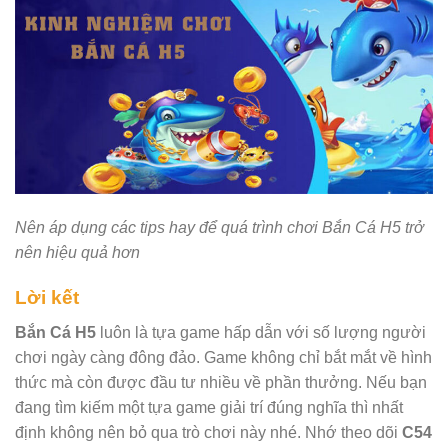
Nên áp dụng các tips hay để quá trình chơi Bắn Cá H5 trở
nên hiệu quả hơn
Lời kết
Bắn Cá H5
luôn là tựa game hấp dẫn với số lượng người
chơi ngày càng đông đảo. Game không chỉ bắt mắt về hình
thức mà còn được đầu tư nhiều về phần thưởng. Nếu bạn
đang tìm kiếm một tựa game giải trí đúng nghĩa thì nhất
định không nên bỏ qua trò chơi này nhé. Nhớ theo dõi
C54