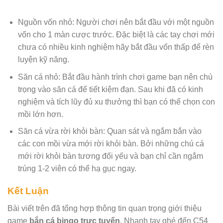
Nguồn vốn nhỏ: Người chơi nên bắt đầu với một nguồn
vốn cho 1 màn cược trước. Đặc biệt là các tay chơi mới
chưa có nhiều kinh nghiệm hãy bắt đầu vốn thấp để rèn
luyện kỹ năng.
Săn cá nhỏ: Bắt đầu hành trình chơi game bạn nên chú
trọng vào săn cá để tiết kiệm đạn. Sau khi đã có kinh
nghiệm và tích lũy đủ xu thưởng thì bạn có thể chọn con
mồi lớn hơn.
Săn cá vừa rời khỏi bàn: Quan sát và ngắm bắn vào
các con mồi vừa mới rời khỏi bàn. Bởi những chú cá
mới rời khỏi bàn tương đối yếu và bạn chỉ cần ngắm
trúng 1-2 viên có thể hạ gục ngay.
Kết Luận
Bài viết trên đã tổng hợp thông tin quan trọng giới thiệu
game
bắn cá bingo trực tuyến
. Nhanh tay ghé đến C54