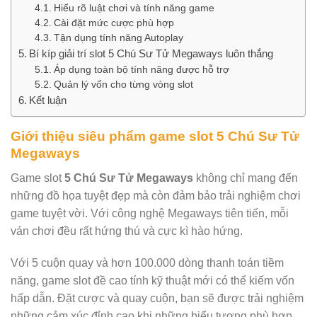
Hiểu rõ luật chơi và tính năng game
Cài đặt mức cược phù hợp
Tận dụng tính năng Autoplay
Bí kíp giải trí slot 5 Chú Sư Tử Megaways luôn thắng
Áp dụng toàn bộ tính năng được hỗ trợ
Quản lý vốn cho từng vòng slot
Kết luận
Giới thiệu siêu phẩm game slot 5 Chú Sư Tử
Megaways
Game slot
5 Chú Sư Tử Megaways
không chỉ mang đến
những đồ họa tuyệt đẹp mà còn đảm bảo trải nghiệm chơi
game tuyệt vời. Với công nghệ Megaways tiên tiến, mỗi
ván chơi đều rất hứng thú và cực kì hào hứng.
Với 5 cuộn quay và hơn 100.000 dòng thanh toán tiềm
năng, game slot đề cao tính kỹ thuật mới có thể kiếm vốn
hấp dẫn. Đặt cược và quay cuộn, bạn sẽ được trải nghiệm
những cảm xúc đỉnh cao khi những biểu tượng phù hợp