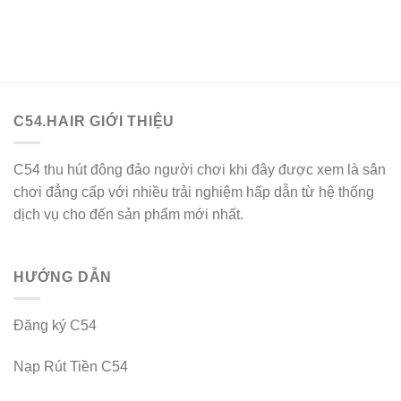
C54.HAIR GIỚI THIỆU
C54 thu hút đông đảo người chơi khi đây được xem là sân
chơi đẳng cấp với nhiều trải nghiệm hấp dẫn từ hệ thống
dịch vụ cho đến sản phẩm mới nhất.
HƯỚNG DẪN
Đăng ký C54
Nạp Rút Tiền C54