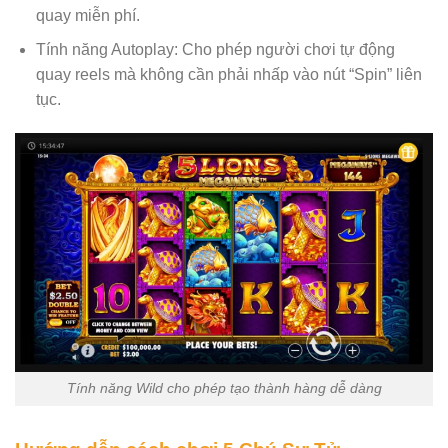
quay miễn phí.
Tính năng Autoplay: Cho phép người chơi tự động
quay reels mà không cần phải nhấp vào nút “Spin” liên
tục.
Tính năng Wild cho phép tạo thành hàng dễ dàng