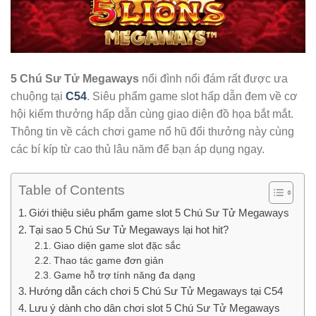
5 Chú Sư Tử Megaways
nổi đình nổi đám rất được ưa
chuộng tại
C54
. Siêu phẩm game slot hấp dẫn đem về cơ
hội kiếm thưởng hấp dẫn cùng giao diện đồ họa bắt mắt.
Thông tin về cách chơi game nổ hũ đổi thưởng này cùng
các bí kíp từ cao thủ lâu năm để bạn áp dụng ngay.
Table of Contents
Giới thiệu siêu phẩm game slot 5 Chú Sư Tử Megaways
Tại sao 5 Chú Sư Tử Megaways lại hot hit?
Giao diện game slot đặc sắc
Thao tác game đơn giản
Game hỗ trợ tính năng đa dạng
Hướng dẫn cách chơi 5 Chú Sư Tử Megaways tại C54
Lưu ý dành cho dân chơi slot 5 Chú Sư Tử Megaways